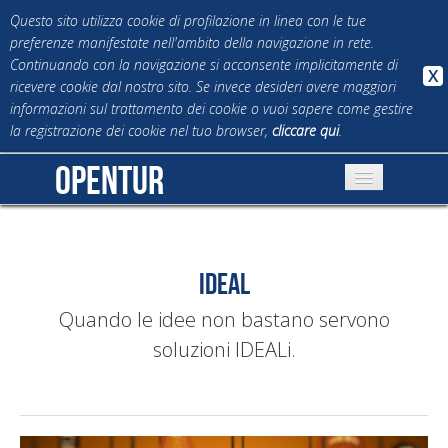
Questo sito utilizza cookie di profilazione in linea con le tue
preferenze manifestate nell'ambito della navigazione in rete.
Continuando con la navigazione si acconsente implicitamente di
X
ricevere cookie dal nostro sito. Se invece desideri avere maggiori
informazioni sul trattamento dei cookie o vuoi sapere come gestire
la registrazione dei cookie nel tuo browser,
cliccare qui
.
opentur
Chi siamo
Clienti
IDEAL
Prodotti
Quando le idee non bastano servono
Invia CV
soluzioni IDEALi.
Contatti